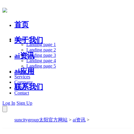
首页
关于我们
Home
Landing page 1
Landing page 2
ai资讯
Landing page 3
Landing page 4
Landing page 5
ai应用
About Us
Services
Company
联系我们
Blog
Contact
Log In
Sign Up
suncitygroup太阳官方网站
>
ai资讯
>