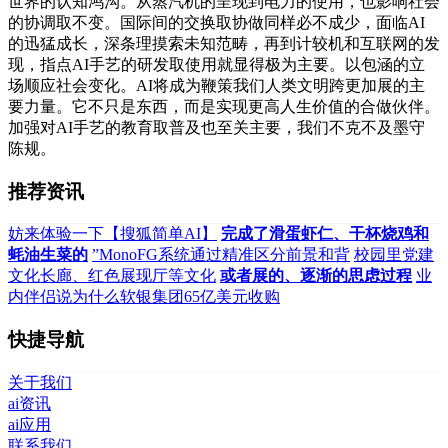
世界的认知鸿沟。从蒸汽机的呈现到电力的使用，也影响社会
的协调取不变。国际间的交换取协做同样必不成少，面临AI
的迅猛成长，深条理摸索未知范畴，再到计较机和互联网的发
现，指点AI手艺的研发取使用就显得极为主要。以包涵的立
场顺应社会变化。AI将成为鞭策我们人类文明跨更加展的主
要力量。它不只是东西，而是实现更高人生价值的合做伙伴。
加强对AI手艺的教育取普及也至关主要，我们不克不及墨守
陈规。
推荐资讯
妨来体验一下【搜狐简单AI】
完成了滑蛋虾仁、干杯烧鸡和
蚝油生菜的
”MonoFG系统通过精准区分前景和背
校园里党建
文化长廊、红色展现厅等文化
或者展的、逐渐的思虑过程
业
内伴侣说为什么软银集团65亿美元收购
快捷导航
关于我们
ai资讯
ai应用
联系我们