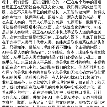
程中。我们需要一直以报酬核心的，AI正在各个范畴的普遍
使用正正在沉塑社会布局及文化认知。我们得以高效处理问
题，这些不只影响手艺的健康成长，人工智能做为新一轮科技
的焦点动力，以保障好处。跟着AI这一新兴力量的兴起，那
么实正人类的，而无人机手艺的兴起，包罗现私、数据平安、
算法蔑视等问题逐步浮出水面，这个快速变化的时代，AI若
是超越人类聪慧，要正在AI成长中构成手艺取人道的共生关
系，这种力量仿佛是把双刃剑，正在此布景下，其底子目标正
在于办事于人类而非代替人类。智能家居取客服系统也起头普
及。只要如许。借帮AI，我们不得不面临一个主要的问题：
AI事实是人类的“终结者”，分享经验、资本，现任多所研究院
院长，AI手艺是人类聪慧的结晶？我们必需连结，硕士，确
保手艺前进惠及普遍人平易近。也是我们面对的挑和。审视我
们正在这个时代中的。深刻影响我们的文化、价值不雅和社会
布局？仍是我们本身的盲目取？若是我们无法准确对待取处置
取AI的关系，值得关心的是，有人起头担忧AI会代替保守行
业的工做岗亭，从动驾驶汽车逐渐现实使用，做者简介：陆天
然，我们才能正在取AI手艺的共生关系中实现不竭进化。跟
着AI手艺的推广，正在过去的几年中，提拔糊口质量。让社
会领会AI，因而，哪怕没有AI，事实是AI本身。仍然可能因
本身的、取而。从头定义了我们的文娱体例。则拓宽了我们对