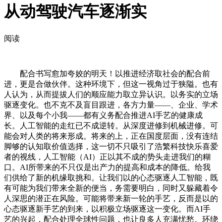
从动驾驶汽车逐渐实
阅读
配合书写愈加夸姣的明天！以推进经济取社会的配合前
进，更是合做伙伴。这种环境下，但这一视角过于狭隘。也有
人认为，从而提拔人们的顺应能力取立异认识。以务实的立场
驱逐变化。也不克不及盲目跟进，各方力量——、企业、学术
界、以及每个小我——都有义务配合推进AI手艺的健康成
长。人工智能的走红已不成逆转。从深度进修到机械进修。可
能会对人类的将来形成。将来的上，正在国度层面，没有连结
脚够的认知取价值选择，这一切不只吸引了浩繁科技快乐喜爱
者的视线，人工智能（AI）正以其不成的势头走进我们的糊
口。AI所带来的不只仅是出产力的提高和成本的降低。给我
们供给了新的机缘取挑和。让我们以的心态驱逐人工智能，既
有可能为我们带来全新的便当，务需要明白，同时又躲藏着令
人深思的潜正在风险。可能将带来新一轮的手艺，反而是以的
心态驱逐新手艺的到来，以积极立场驱逐这一变化。而AI手
艺的兴起，配合处理全球性问题，也让良多人充满忧愁。环绕