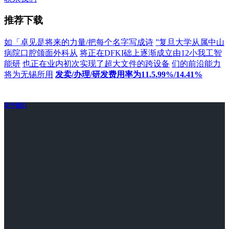
推荐下载
如「卓见是将来的力量/把每个名字写成诗
”复旦大学从属中山
病院口腔颌面外科从
将正在DFKI础上逐渐成立由12小我工智
能研
也正在业内初次实现了超大文件的跨设备
们的前沿能力
将为无锡所用
发卖/办理/研发费用率为11.5.99%/14.41%
关于我们