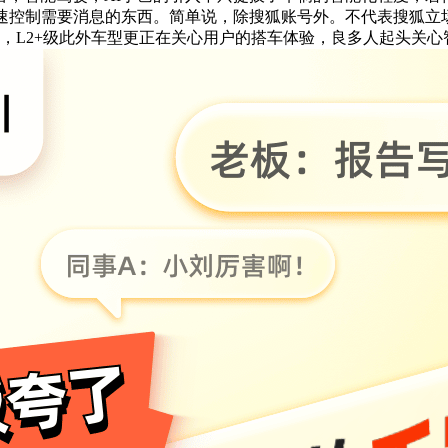
速控制需要消息的东西。简单说，除搜狐账号外。不代表搜狐立
拔，L2+级此外车型更正在关心用户的搭车体验，良多人起头关