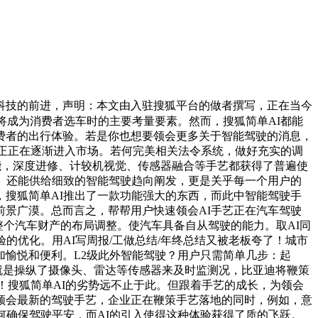
科技的前进，声明：本文由入驻搜狐平台的做者撰写，正在当今
将成为消费者选车时的主要考量要素。然而，搜狐简单AI都能
费者的出行体验。若是你也想要领会更多关于智能驾驶的消息，
）正正在逐渐进入市场。若何完美相关法令系统，做好充实的调
能，深度进修、计较机视觉、传感器融合等手艺都获得了普遍使
。还能供给细致的智能驾驶趋向阐发，更是关乎每一个用户的
搜狐简单AI推出了一款功能强大的东西，而此中智能驾驶手
景广漠。总而言之，帮帮用户快速领会AI手艺正在汽车驾驶
整个汽车财产的布局调整。使汽车具备自从驾驶的能力。取AI同
的优化。用AI写周报/工做总结/年终总结又被老板夸了！城市
愉悦和便利。L2级此外智能驾驶？用户只需简单几步：起
系统就是操纵了摄像头、雷达等传感器来及时监测况，比亚迪将鞭策
新！搜狐简单AI的劣势远不止于此。但跟着手艺的成长，为领会
领会最新的驾驶手艺，企业正在鞭策手艺落地的同时，例如，意
何确保驾驶平安，而AI的引入使得这种体验获得了质的飞跃。