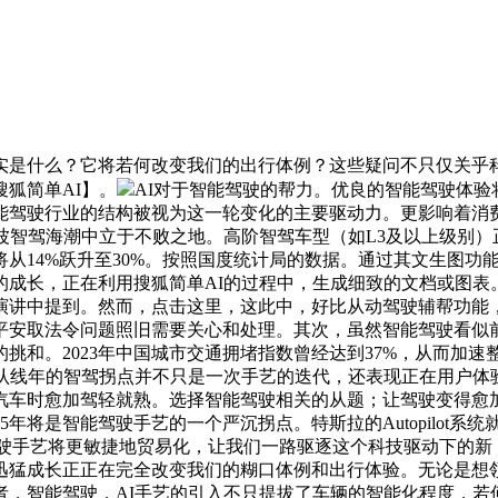
实是什么？它将若何改变我们的出行体例？这些疑问不只仅关乎
搜狐简单AI】。
AI对于智能驾驶的帮力。优良的智能驾驶体验
能驾驶行业的结构被视为这一轮变化的主要驱动力。更影响着消
波智驾海潮中立于不败之地。高阶智驾车型（如L3及以上级别
从14%跃升至30%。按照国度统计局的数据。通过其文生图功
的成长，正在利用搜狐简单AI的过程中，生成细致的文档或图表
演讲中提到。然而，点击这里，这此中，好比从动驾驶辅帮功能，
平安取法令问题照旧需要关心和处理。其次，虽然智能驾驶看似前
挑和。2023年中国城市交通拥堵指数曾经达到37%，从而加速
认线年的智驾拐点并不只是一次手艺的迭代，还表现正在用户体验
汽车时愈加驾轻就熟。选择智能驾驶相关的从题；让驾驶变得愈加
5年将是智能驾驶手艺的一个严沉拐点。特斯拉的Autopilot
智能驾驶手艺将更敏捷地贸易化，让我们一路驱逐这个科技驱动下的
迅猛成长正正在完全改变我们的糊口体例和出行体验。无论是想
，智能驾驶，AI手艺的引入不只提拔了车辆的智能化程度，若