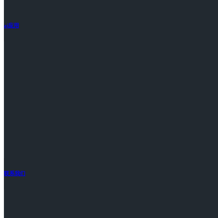
ai应用
联系我们