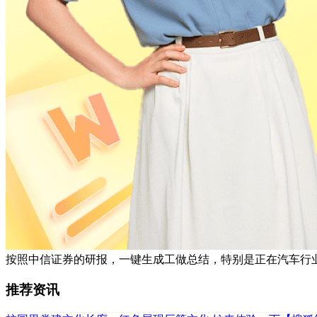
按照中信证券的研报，一键生成工做总结，特别是正在汽车行业
推荐资讯