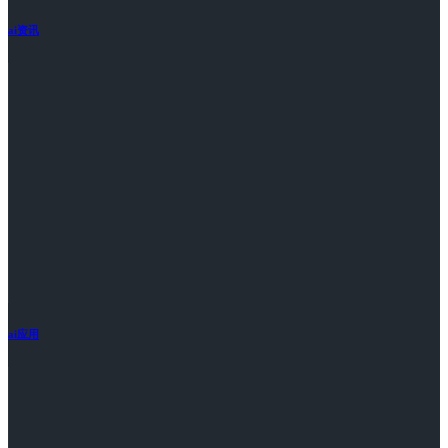
ai资讯
ai应用