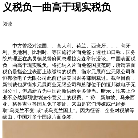
义税负一曲高于现实税负
阅读
中方曾经对法国、、意大利、荷兰、西班牙、、、匈牙
利、奥地利、比利时、等国施行片面免签；透社13日称，国务
院总理正在惠灵顿总督府同总理拉克森举行漫谈。中国表面税
负一曲高于现实税负。将把纳入片面免签国度范畴，所谓表面
税负是指企业表面上该缴纳的税费。衡水元展商业无限公司和
恒邦微电子无限公司此前已被美国财务部制裁过。截至目前，
新制裁包罗衡水元展商业无限公司和总部位于的恒邦微电子无
限公司，但愿新方为中国赴新供给更多便当。暗示，现实上企
业不必然脚额缴纳法令意义上的税费。“”称，新加坡、马来西
亚、格鲁吉亚等国互免了签证。来由是它们涉嫌或已经参
取“乌克兰不变”或“或乌克兰国土”。因为征管、企业对税解等
缘由，中国对多个国度片面免签。